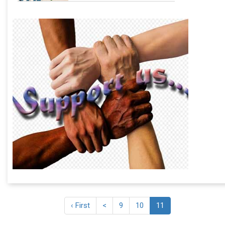
‹ First
<
9
10
11