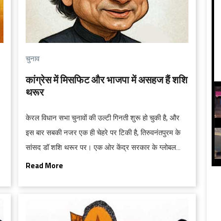
चुनाव
कांग्रेस में मिसफिट और भाजपा में असहज हैं शशि
थरूर
केरल विधान सभा चुनावों की उल्टी गिनती शुरू हो चुकी है, और
इस बार सबकी नजर एक ही चेहरे पर टिकी है, तिरुवनंतपुरम के
सांसद डॉ शशि थरूर पर। एक ओर केंद्र सरकार के ग्लोबल
डेलिगेशन में उनका चमकता चेहरा, दूसरी ओर कांग्रेस
Read More
आलाकमान से बढ़ती दूरी। सवाल बड़ा है: क्या थरूर पार्टी बदलेंगे?
या फिर केरल में कांग्रेस की नैया पार लगाएंगे?