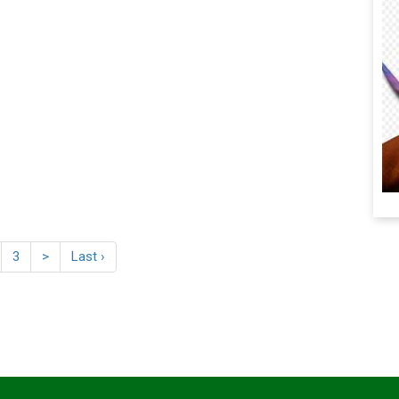
3
>
Last ›