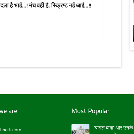
दला है भाई...! मंच वही है, स्क्रिप्ट नई आई...!!
we are
Most Popular
‘पागल बाबा’ और उनके 
bharti.com