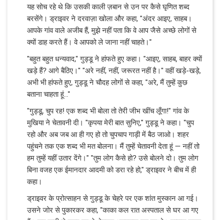
यह सोच रहे थे कि उसकी काली ज़बान से उन पर कैसे घृणित शब्द
बरसेंगे। ड्राइवर ने दरवाज़ा खोला और कहा, "अंदर आइए, साहब।
आपके गांव वाले अजीब हैं, मुझे नहीं पता कि वे आप जैसे अच्छे लोगों से
क्यों डाह करते हैं। वे आपको ले जाना नहीं चाहते।"
"बहुत बहुत धन्यवाद," गुड्डू ने हांफते हुए कहा। "आइए, साहब, बाहर क्यों
खड़े हैं? आगे बैठिए।" "अरे नहीं, नहीं, जरूरत नहीं है।" वहीं खड़े-खड़े,
अभी भी हांफते हुए, गुड्डू ने चौदह लोगों से कहा, "अरे, मैं तुम्हें कुछ
बताना चाहता हूं..."
"गुड्डू, चुप रह! एक शब्द भी बोला तो तेरी जीभ खींच लूँगा!" गांव के
मुखिया ने चेतावनी दी। "कृपया मेरी बात सुनिए," गुड्डू ने कहा। "चुप
रहो और अब जब आ ही गए हो तो चुपचाप गाड़ी में बैठ जाओ। शहर
पहुंचने तक एक शब्द भी मत बोलना। मैं तुम्हें चेतावनी देता हूं — नहीं तो
हम तुम्हें यहीं उतार देंगे।" "तुम लोग कैसे हो? उसे बोलने दो। तुम लोग
बिना वजह एक ईमानदार आदमी को डरा रहे हो," ड्राइवर ने बीच में ही
कहा।
ड्राइवर के प्रोत्साहन से गुड्डू के चेहरे पर एक शांत मुस्कान आ गई।
उसने जोर से पुकारकर कहा, "काका कल रात अस्पताल से घर आ गए