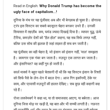
Read in English:
Why Donald Trump has become the
ugly face of capitalism…!
दुनिया के मंच पर यह पूंजीवाद अब और भी बेनक़ाब हो चुका है। डोनाल्ड
ट्रंप इस सिस्टम का सबसे बदसूरत चेहरा बनकर उभरे हैं। उनकी
सियासत में तहज़ीब कम, घमंड ज़्यादा दिखाई दिया है। व्यापार युद्ध, ऊंचे
टैरिफ, कमज़ोर देशों को “हैल होल” कहना; यह सब सिर्फ लफ्ज़ नहीं,
बल्कि उस सोच की झलक है जहां ताक़त ही सच बन जाती है।
यह पूंजीवाद का वही चेहरा है, जो इंसान को इंसान नहीं, ‘माल’ समझता
है। कामगार एक नंबर बन जाता है। मज़दूर एक लागत बन जाता है।
और इंसानियत? वह कहीं गुम हो जाती है।
कार्ल मार्क्स ने बहुत पहले चेतावनी दी थी कि यह सिस्टम इंसान के रिश्तों
को सिर्फ पैसे के लेन-देन में बदल देगा। आज गिग इकॉनमी, ठेके पर
काम, और प्रवासी मज़दूरों की हालत देखिए। सब कुछ वही कहानी कह
रहे हैं।
रोजा लक्जेमबर्ग ने कहा था, या तो समाजवाद आएगा, या बर्बरता। आज
दुनिया जिस मोड़ पर खड़ी है, यह बात और भी सच्ची लगती है। नफ़रत
की राजनीति, धर्म और नस्ल के नाम पर बंटवारा; यह सब उसी बर्बरता