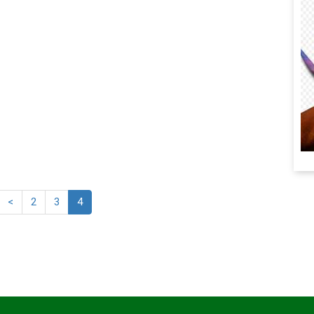
<
2
3
4