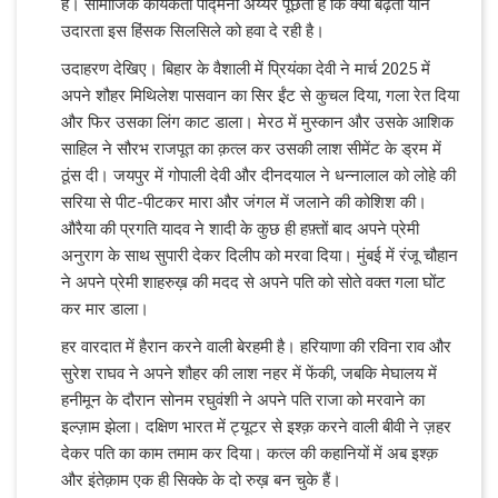
है। सामाजिक कार्यकर्ता पद्मिनी अय्यर पूछती हैं कि क्या बढ़ती यौन
उदारता इस हिंसक सिलसिले को हवा दे रही है।
उदाहरण देखिए। बिहार के वैशाली में प्रियंका देवी ने मार्च 2025 में
अपने शौहर मिथिलेश पासवान का सिर ईंट से कुचल दिया, गला रेत दिया
और फिर उसका लिंग काट डाला। मेरठ में मुस्कान और उसके आशिक
साहिल ने सौरभ राजपूत का क़त्ल कर उसकी लाश सीमेंट के ड्रम में
ठूंस दी। जयपुर में गोपाली देवी और दीनदयाल ने धन्नालाल को लोहे की
सरिया से पीट-पीटकर मारा और जंगल में जलाने की कोशिश की।
औरैया की प्रगति यादव ने शादी के कुछ ही हफ़्तों बाद अपने प्रेमी
अनुराग के साथ सुपारी देकर दिलीप को मरवा दिया। मुंबई में रंजू चौहान
ने अपने प्रेमी शाहरुख़ की मदद से अपने पति को सोते वक्त गला घोंट
कर मार डाला।
हर वारदात में हैरान करने वाली बेरहमी है। हरियाणा की रविना राव और
सुरेश राघव ने अपने शौहर की लाश नहर में फेंकी, जबकि मेघालय में
हनीमून के दौरान सोनम रघुवंशी ने अपने पति राजा को मरवाने का
इल्ज़ाम झेला। दक्षिण भारत में ट्यूटर से इश्क़ करने वाली बीवी ने ज़हर
देकर पति का काम तमाम कर दिया। कत्ल की कहानियों में अब इश्क़
और इंतेक़ाम एक ही सिक्के के दो रुख़ बन चुके हैं।