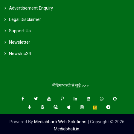
Advertisement Enquiry
Legal Disclaimer
Support Us
Newsletter
NewsInc24
मीडियाभारती से जुड़े >>>
Powered By
Mediabharti Web Solutions
| Copyright ©
2026
Mediabhati.in
.