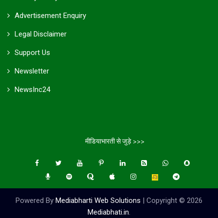
Advertisement Enquiry
Legal Disclaimer
Support Us
Newsletter
NewsInc24
मीडियाभारती से जुड़े >>>
Powered By
Mediabharti Web Solutions
| Copyright ©
2026
Mediabhati.in
.