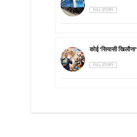
FULL STORY
कोई 'सियासी खिलौना' न
FULL STORY