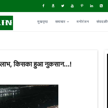
मुखपृष्ठ
समाचार
मनोरंजन
संपादक
य' लाभ, किसका हुआ नुकसान...!