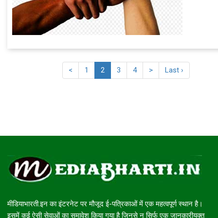
<
1
2
3
4
>
Last ›
मीडियाभारती.इन का इंटरनेट पर मौजूद ई-पत्रिकाओं में एक महत्वपूर्ण स्थान है।
इसमें कई ऐसी सेवाओं का समावेश किया गया है जिनसे न सिर्फ एक जानकारीयुक्त