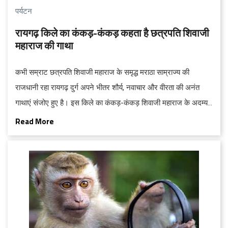
पर्यटन
रायगढ़ किले का कंकड़-कंकड़ कहता है छत्रपति शिवाजी
महाराज की गाथा
कभी सम्राट छत्रपति शिवाजी महाराज के समृद्ध मराठा साम्राज्य की
राजधानी रहा रायगढ़ दुर्ग अपने भीतर शौर्य, नवाचार और वीरता की अनंत
गाथाएं संजोए हुए है। इस किले का कंकड़-कंकड़ शिवाजी महाराज के अदम्‍य
साहस और दूरदर्शी रणनीति को प्रतिध्‍वनित करता है, जिनके नेतृत्व ने इस दुर्ग
Read More
को शक्ति का प्रतीक बना दिया। आज भी यह दुर्ग पीढ़ियों को इस साम्राज्य के
इतिहास को आकार देने वाले असाधारण कार्यों की याद दिलाते हुए प्रेरित
करना बदस्‍तूर जारी रखे हुए है...