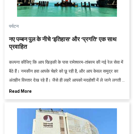
पर्यटन
नए पम्बन पुल के नीचे ‘इतिहास’ और ‘प्रगति’ एक साथ
प्रवाहित
कल्पना कीजिए कि आप खिड़की के पास रामेश्वरम-तांबरम की नई रेल सेवा में
बैठे हैं। नमकीन हवा आपके चेहरे को छू रही है, और आप केवल समुद्र का
अंतहीन विस्तार देख रहे हैं। जैसे ही लहरें आपको मदहोशी में ले जाने लगती हैं,
एक आश्चर्यजनक स्टील संरचना दिखाई देती है, जैसा कि आप फिल्मों में देखते
Read More
हैं। यह है नया पम्बन ब्रिज, और यह भारत द्वारा पहले कभी बनाए गए किसी भी
पुल से अलग है।